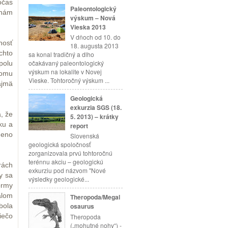
očas
Paleontologický
 nám
výskum – Nová
Vieska 2013
V dňoch od 10. do
nosť
18. augusta 2013
chto
sa konal tradičný a dlho
očakávaný paleontologický
polu
výskum na lokalite v Novej
komu
Vieske. Tohtoročný výskum ...
ajmä
Geologická
exkurzia SGS (18.
, že
5. 2013) – krátky
ku a
report
meno
Slovenská
geologická spoločnosť
zorganizovala prvú tohtoročnú
terénnu akciu – geologickú
rách
exkurziu pod názvom "Nové
y sa
výsledky geologické...
ormy
alom
Theropoda/Megal
bola
osaurus
iečo
Theropoda
(„mohutné nohy“) -