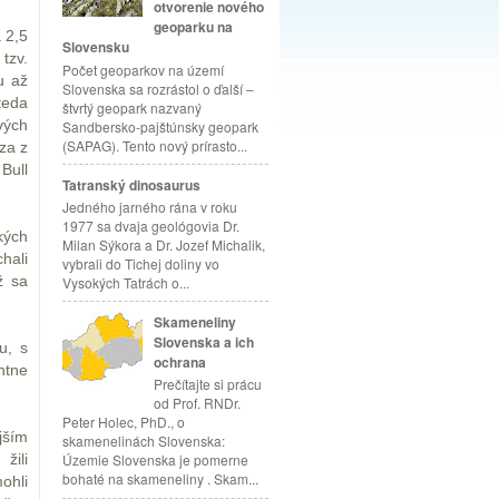
otvorenie nového
geoparku na
 2,5
Slovensku
tzv.
Počet geoparkov na území
u až
Slovenska sa rozrástol o ďalší –
teda
štvrtý geopark nazvaný
vých
Sandbersko-pajštúnsky geopark
(SAPAG). Tento nový prírasto...
za z
Bull
Tatranský dinosaurus
Jedného jarného rána v roku
1977 sa dvaja geológovia Dr.
kých
Milan Sýkora a Dr. Jozef Michalik,
hali
vybrali do Tichej doliny vo
ž sa
Vysokých Tatrách o...
Skameneliny
Slovenska a ich
u, s
ochrana
ntne
Prečítajte si prácu
od Prof. RNDr.
Peter Holec, PhD., o
jším
skamenelinách Slovenska:
žili
Územie Slovenska je pomerne
bohaté na skameneliny . Skam...
ohli