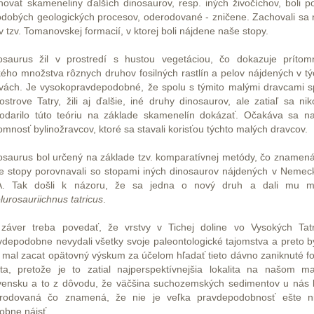
hovať skameneliny ďalších dinosaurov, resp. iných živočíchov, boli p
odobých geologických procesov, oderodované - zničene. Zachovali sa
v tzv. Tomanovskej formacií, v ktorej boli nájdene naše stopy.
osaurus žil v prostredí s hustou vegetáciou, čo dokazuje prítom
kého množstva rôznych druhov fosilných rastlín a pelov nájdených v tý
tvách. Je vysokopravdepodobné, že spolu s týmito malými dravcami s
ostrove Tatry, žili aj ďalšie, iné druhy dinosaurov, ale zatiaľ sa ni
odarilo túto teóriu na základe skamenelín dokázať. Očakáva sa n
tomnosť bylinožravcov, ktoré sa stavali korisťou týchto malých dravcov.
osaurus bol určený na základe tzv. komparatívnej metódy, čo znamená
e stopy porovnavali so stopami iných dinosaurov nájdených v Nemec
. Tak došli k názoru, že sa jedna o nový druh a dali mu 
lurosauriichnus tatricus
.
záver treba povedať, že vrstvy v Tichej doline vo Vysokých Tat
vdepodobne nevydali všetky svoje paleontologické tajomstva a preto b
 mal zacat opätovný výskum za účelom hľadať tieto dávno zaniknuté f
ota, pretože je to zatial najperspektívnejšia lokalita na našom m
vensku a to z dôvodu, že väčšina suchozemských sedimentov u nás 
rodovaná čo znamená, že nie je veľka pravdepodobnosť ešte n
obne nájsť.