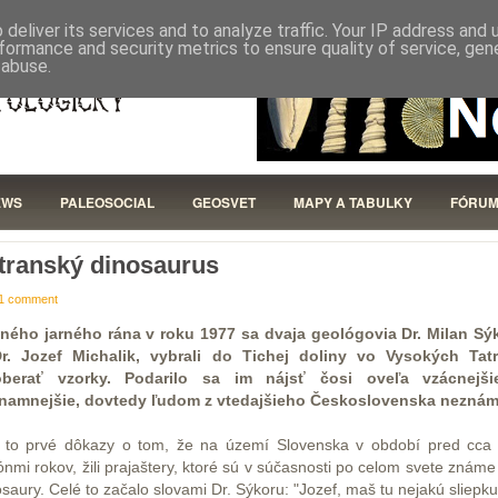
ČLENOVIA
STANOVY
DOKUMENTY
deliver its services and to analyze traffic. Your IP address and
formance and security metrics to ensure quality of service, ge
 abuse.
EWS
PALEOSOCIAL
GEOSVET
MAPY A TABULKY
FÓRU
transký dinosaurus
1 comment
ného jarného rána v roku 1977 sa dvaja geológovia Dr. Milan Sý
r. Jozef Michalik, vybrali do Tichej doliny vo Vysokých Tat
berať vzorky. Podarilo sa im nájsť čosi oveľa vzácnejš
namnejšie, dovtedy ľudom z vtedajšieho Československa neznám
i to prvé dôkazy o tom, že na území Slovenska v období pred cca
iónmi rokov, žili prajaštery, ktoré sú v súčasnosti po celom svete známe
osaury. Celé to začalo slovami Dr. Sýkoru: "Jozef, maš tu nejakú sliepku