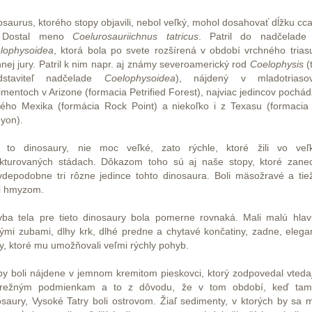
osaurus, ktorého stopy objavili, nebol veľký, mohol dosahovať dĺžku cca
 Dostal meno
Coelurosauriichnus tatricus
. Patril do nadčelade 
lophysoidea
, ktorá bola po svete rozšírená v období vrchného trias
hnej jury. Patril k nim napr. aj známy severoamerický rod
Coelophysis
(
dstaviteľ nadčelade
Coelophysoidea
), nájdený v mladotriaso
imentoch v Arizone (formacia Petrified Forest), najviac jedincov pochád
ého Mexika (formácia Rock Point) a niekoľko i z Texasu (formacia 
yon).
i to dinosaury, nie moc veľké, zato rýchle, ktoré žili vo veľ
ukturovaných stádach. Dôkazom toho sú aj naše stopy, ktoré zanec
vdepodobne tri rôzne jedince tohto dinosaura. Boli mäsožravé a tie
ili hmyzom.
vba tela pre tieto dinosaury bola pomerne rovnaká. Mali malú hlav
rými zubami, dlhy krk, dlhé predne a chytavé končatiny, zadne, elega
y, ktoré mu umožňovali veľmi rýchly pohyb.
py boli nájdene v jemnom kremitom pieskovci, ktorý zodpovedal vteda
režným podmienkam a to z dôvodu, že v tom období, keď tam 
osaury, Vysoké Tatry boli ostrovom. Žiaľ sedimenty, v ktorých by sa m