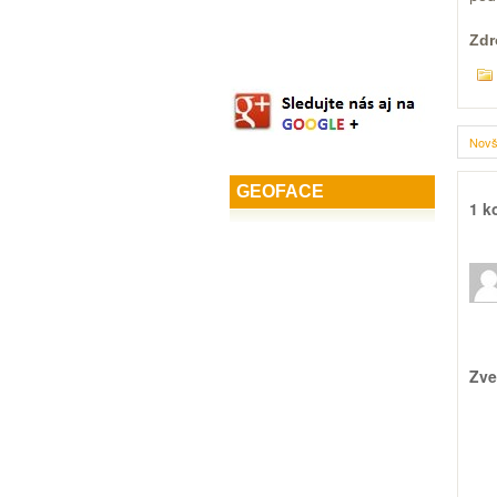
Zdr
Novš
GEOFACE
1 k
Zve