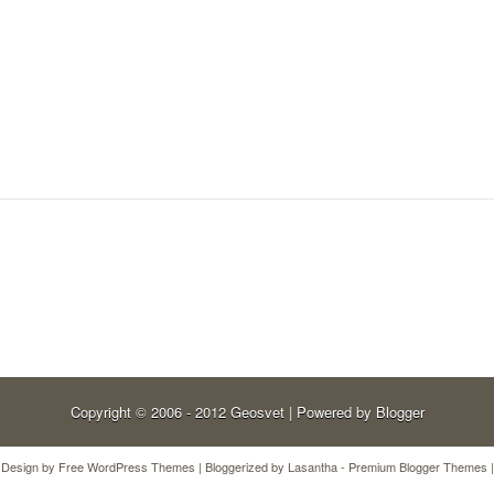
Copyright © 2006 - 2012
Geosvet
| Powered by
Blogger
Design by
Free WordPress Themes
| Bloggerized by
Lasantha
-
Premium Blogger Themes
|