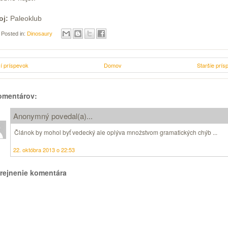
oj:
Paleoklub
Posted in:
Dinosaury
í príspevok
Domov
Staršie prís
omentárov:
Anonymný povedal(a)...
Článok by mohol byť vedecký ale oplýva množstvom gramatických chýb ...
22. októbra 2013 o 22:53
rejnenie komentára