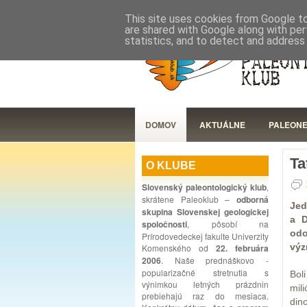
This site uses cookies from Google to 
are shared with Google along with per
statistics, and to detect and address
DOMOV
AKTUÁLNE
PALEON
Ta
O KLUBE
Slovenský paleontologický klub
,
skrátene Paleoklub –
odborná
Jed
skupina Slovenskej geologickej
a D
spoločnosti
, pôsobí na
odo
Prírodovedeckej fakulte Univerzity
výz
Komenského od
22. februára
2006
. Naše prednáškovo -
popularizačné stretnutia s
Bol
výnimkou letných prázdnin
mil
prebiehajú raz do mesiaca.
din