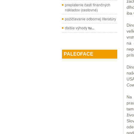
zac
preplatenie časti finančných
dlh
nákladov (cestovné)
iba 
požičiavanie odbornej literatúry
Din
ďalšie výhody
tu...
veľ
vrs
na 
nep
PALEOFACE
prí
Din
naš
USA
Coe
Na 
pra
tam
živ
Slo
ode
pod