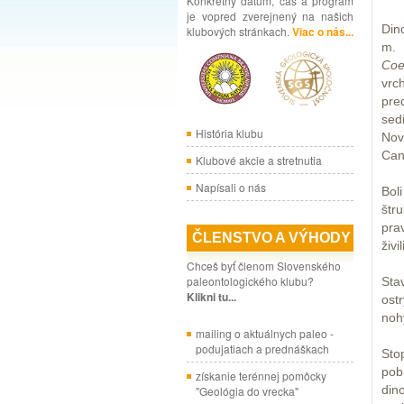
Konkrétny dátum, čas a program
je vopred zverejnený na našich
Din
klubových stránkach.
Viac o nás...
m.
Coe
vrc
pre
sed
História klubu
Nov
Can
Klubové akcie a stretnutia
Napísali o nás
Bol
štr
pra
ČLENSTVO A VÝHODY
živ
Chceš byť členom Slovenského
paleontologického klubu?
Sta
Klikni tu...
ost
noh
mailing o aktuálnych paleo -
podujatiach a prednáškach
Sto
pob
získanie terénnej pomôcky
din
"Geológia do vrecka"