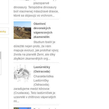
plazopanvé
dinosaury Teropódne dinosaury
boli viacmenej mäsožravé dravce,
ktoré sa objavujú vo vrchnom...
Ošetření
devonských
pevky
vápencových
zkamenělin
Studium fosilií je
důležité nejen proto, že nám
mapuje evoluci, jak probíhal vývoj
života na planetě Zemi, ale díky
zbytkům zkamenělých org...
Lastúrničky
(Ostracoda)
Charakteristika
Lastúrničky
(Ostracoda)
zaraďujeme medzi kôrovce
(Crustacea). Telo lastúrničiek je
uzavreté v chitínovo vápenatých
mi...