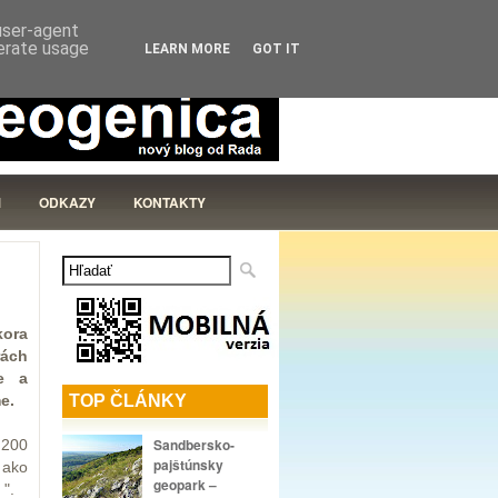
KNIŽNICA
PRIHLÁSIŤ
 user-agent
nerate usage
LEARN MORE
GOT IT
M
ODKAZY
KONTAKTY
kora
rách
ie a
e.
TOP ČLÁNKY
Sandbersko-
 200
pajštúnsky
 ako
geopark –
 ".