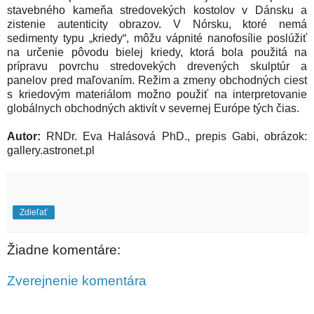
stavebného kameňa stredovekých kostolov v Dánsku a
zistenie autenticity obrazov. V Nórsku, ktoré nemá
sedimenty typu „kriedy“, môžu vápnité nanofosílie poslúžiť
na určenie pôvodu bielej kriedy, ktorá bola použitá na
prípravu povrchu stredovekých drevených skulptúr a
panelov pred maľovaním. Režim a zmeny obchodných ciest
s kriedovým materiálom možno použiť na interpretovanie
globálnych obchodných aktivít v severnej Európe tých čias.
Autor:
RNDr. Eva Halásová PhD., prepis Gabi, obrázok:
gallery.astronet.pl
Zdieľať
Žiadne komentáre:
Zverejnenie komentára