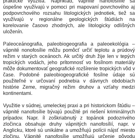
praktické využitia. Napríklad, vápnité nanofosiílie sa
úspešne využívajú v pomoci pri mapovaní povrchového aj
podpovrchového rozsahu litologických jednotiek, tiež sa
využívajú v regionálne geologických štúdiách na
korelovanie časovo zhodných, ale litologicky odlišných
uloženín.
Paleoceánografia, paleobiogeografia a paleoekológia –
vápnité nonofosílie môžu pomôcť určiť teplotu a prúdový
režim v starých oceánoch. Ak určitý druh žije len v tepých
tropických vodách, jeho prítomnosť vo fosílnom materiály
môže dokumentovať geografické rozšírenie tropických vôd v
čase. Podobné paleobiogeografické fosílne údaje sú
použiteľné v určovaní podnebia v dávnych obdobiach
histórie Zeme, migračný režim druhov a vzťahy medzi
kontinentami.
Využitie v súdnej, umeleckej praxi a pri historickom štúdiu –
vápnité nanofosílie bývajú použité pri riešení kriminálnych
prípadov. Napr. íl zoškriabnutý z topánok podozrivého
zločinca obsahuje druhy vápnitých nanofosílií, napr. v
Anglicku, ktoré sú unikátne a umožňujú polícii nájsť miesto
zločinu. Vápnité nanofosílie umožňujú určenie pôvodu