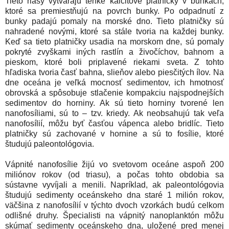
Tieto riasy vytvárajú tenké kalcitové platničky v bunkách,
ktoré sa premiestňujú na povrch bunky. Po odpadnutí z
bunky padajú pomaly na morské dno. Tieto platničky sú
nahradené novými, ktoré sa stále tvoria na každej bunky.
Keď sa tieto platničky usadia na morskom dne, sú pomaly
pokryté zvyškami iných rastlín a živočíchov, bahnom a
pieskom, ktoré boli priplavené riekami sveta. Z tohto
hľadiska tvoria časť bahna, slieňov alebo piesčitých ílov. Na
dne oceána je veľká mocnosť sedimentov, ich hmotnosť
obrovská a spôsobuje stlačenie kompakciu najspodnejších
sedimentov do horniny. Ak sú tieto horniny tvorené len
nanofosíliami, sú to – tzv. kriedy. Ak neobsahujú tak veľa
nanofosílií, môžu byť časťou vápenca alebo bridlíc. Tieto
platničky sú zachované v hornine a sú to fosílie, ktoré
študujú paleontológovia.
Vápnité nanofosílie žijú vo svetovom oceáne aspoň 200
miliónov rokov (od triasu), a počas tohto obdobia sa
sústavne vyvíjali a menili. Napríklad, ak paleontológovia
študujú sedimenty oceánskeho dna staré 1 milión rokov,
väčšina z nanofosílií v týchto dvoch vzorkách budú celkom
odlišné druhy. Špecialisti na vápnitý nanoplanktón môžu
skúmať sedimenty oceánskeho dna, uložené pred menej