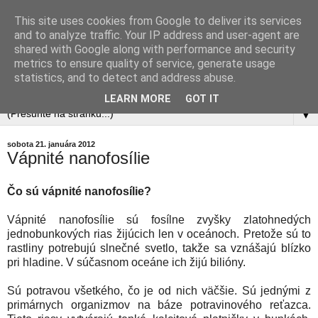
This site uses cookies from Google to deliver its services
and to analyze traffic. Your IP address and user-agent are
shared with Google along with performance and security
metrics to ensure quality of service, generate usage
statistics, and to detect and address abuse.
LEARN MORE
GOT IT
▼
sobota 21. januára 2012
Vápnité nanofosílie
Čo sú vápnité nanofosílie?
Vápnité nanofosílie sú fosílne zvyšky zlatohnedých
jednobunkových rias žijúcich len v oceánoch. Pretože sú to
rastliny potrebujú slnečné svetlo, takže sa vznášajú blízko
pri hladine. V súčasnom oceáne ich žijú bilióny.
Sú potravou všetkého, čo je od nich väčšie. Sú jednými z
primárnych organizmov na báze potravinového reťazca.