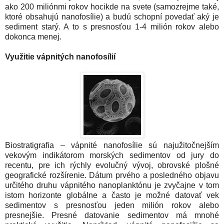
ako 200 miliónmi rokov hocikde na svete (samozrejme také,
ktoré obsahujú nanofosílie) a budú schopní povedať aký je
sediment starý. A to s presnosťou 1-4 milión rokov alebo
dokonca menej.
Využitie vápnitých nanofosílií
Biostratigrafia – vápnité nanofosílie sú najužitočnejším
vekovým indikátorom morských sedimentov od jury do
recentu, pre ich rýchly evolučný vývoj, obrovské plošné
geografické rozšírenie. Dátum prvého a posledného objavu
určitého druhu vápnitého nanoplanktónu je zvyčajne v tom
istom horizonte globálne a často je možné datovať vek
sedimentov s presnosťou jeden milión rokov alebo
presnejšie. Presné datovanie sedimentov má mnohé